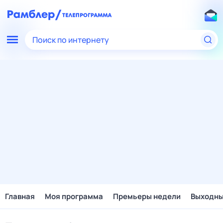
Поиск по интернету
Главная
Моя программа
Премьеры недели
Выходн