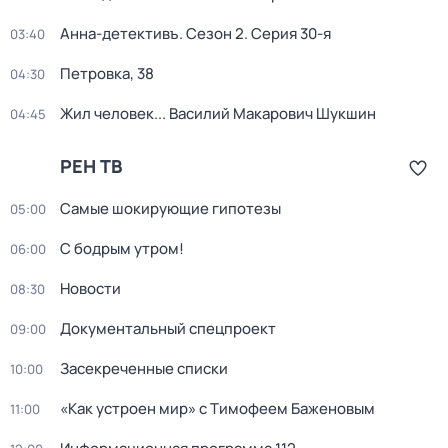
Анна-детективъ
. Сезон 2
. Серия 30-я
03:40
Петровка, 38
04:30
Жил человек... Василий Макарович Шукшин
04:45
РЕН ТВ
Самые шoкиpующие гипотезы
05:00
С бодрым утром!
06:00
Новости
08:30
Документальный спецпроект
09:00
Заcекрeченные списки
10:00
«Как устроен мир» с Тимофеем Баженовым
11:00