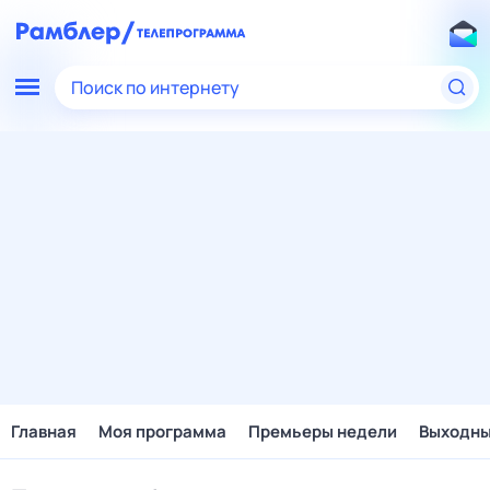
Поиск по интернету
Главная
Моя программа
Премьеры недели
Выходн