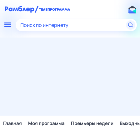
Поиск по интернету
Главная
Моя программа
Премьеры недели
Выходн