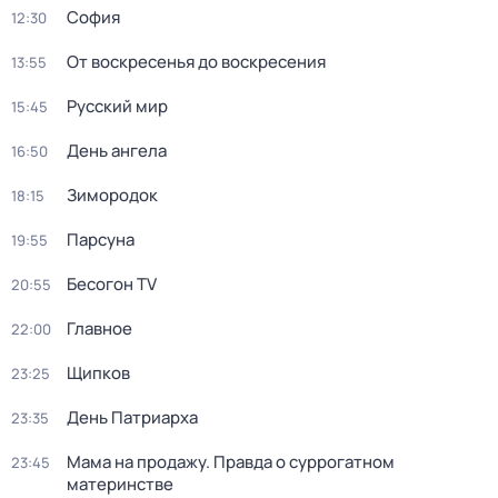
София
12:30
От воскресенья до воскресения
13:55
Русский мир
15:45
День ангела
16:50
Зиморoдoк
18:15
Парсуна
19:55
Бесогон TV
20:55
Главное
22:00
Щипков
23:25
Дeнь Патриаpха
23:35
Мама на продажу. Правда о сyрpогатном
23:45
материнстве