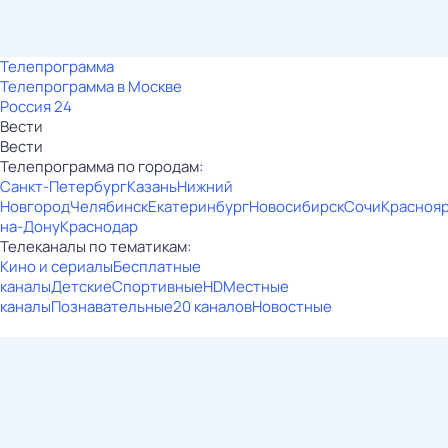
Телепрограмма
Телепрограмма в Москве
Россия 24
Вести
Вести
Телепрограмма по городам:
Санкт-Петербург
Казань
Нижний
Новгород
Челябинск
Екатеринбург
Новосибирск
Сочи
Красноя
на-Дону
Краснодар
Телеканалы по тематикам:
Кино и сериалы
Бесплатные
каналы
Детские
Спортивные
HD
Местные
каналы
Познавательные
20 каналов
Новостные