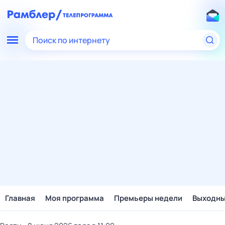
Поиск по интернету
Главная
Моя программа
Премьеры недели
Выходн